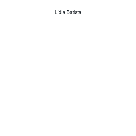
Lídia Batista
AB Sesimbra
Uma comunidade unida em fé e amor.
CONTACTOS
R. Cândido dos Reis / N378, 2970-724 
Sesimbra
(+351) 965 045 820