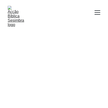
Igreja 
Evangélica 
Acção Bíblica 
Sesimbra