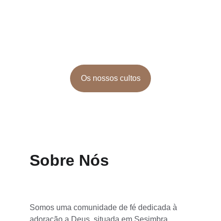
Somos uma família de famílias, prontos para 
receber a tua!
Quem somos?
Os nossos cultos
Sobre Nós
Somos uma comunidade de fé dedicada à 
adoração a Deus, situada em Sesimbra, 